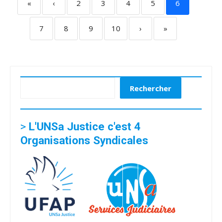
«
‹
2
3
4
5
6
7
8
9
10
›
»
Rechercher
Rechercher
>
L'UNSa Justice c'est 4
Organisations Syndicales