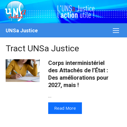
Aller
au
contenu
UNSa Justice
Tract UNSa Justice
Corps interministériel
des Attachés de l’État :
Des améliorations pour
2027, mais !
…
Read More