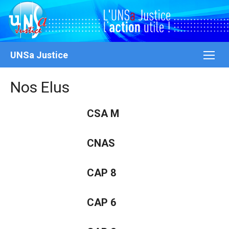
Aller
au
contenu
UNSa Justice
Nos Elus
CSA M
CNAS
CAP 8
CAP 6