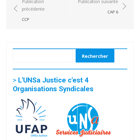
Navigation
Publication
Publication suivante
précédente
de
CAP 6
l’article
CCP
Rechercher
Rechercher
>
L'UNSa Justice c'est 4
Organisations Syndicales