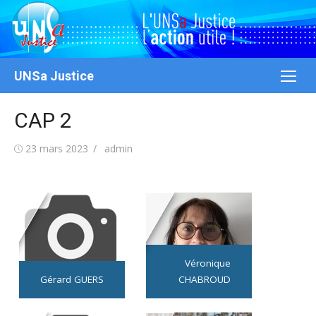
Aller
au
contenu
UNSa Justice
CAP 2
Publié
Auteur/autrice
23 mars 2023
admin
le
Véronique
Gérard GUERS
CHABROUD