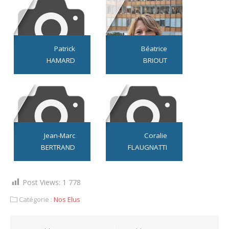
Patrick
Béatrice
HAMARD
BRIOUT
Jean-Marc
Coralie
BERTRAND
FLAUGNATTI
Post Views:
1 778
Catégorie :
Nos Elus