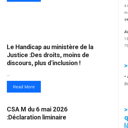
à 
ma
s
A
1
75
Le Handicap au ministère de la
Justice :Des droits, moins de
discours, plus d’inclusion !
>
…
•
B
Read More
>
CSA M du 6 mai 2026
q
:Déclaration liminaire
l