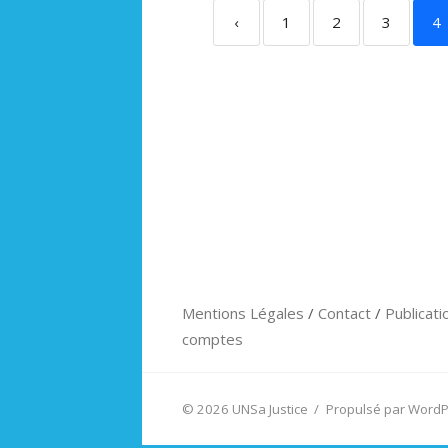
‹
1
2
3
4
Mentions Légales
/
Contact
/
Publicati
comptes
© 2026 UNSa Justice
/
Propulsé par Word