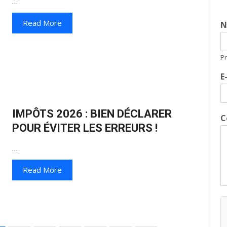
…
Read More
P
E
IMPÔTS 2026 : BIEN DÉCLARER
C
POUR ÉVITER LES ERREURS !
…
Read More