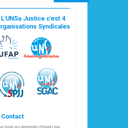
>
L'UNSa Justice c'est 4
rganisations Syndicales
>
Contact
ur toute vos demandes n’hésitez pas