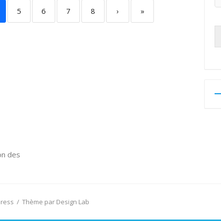
5
6
7
8
›
»
on des
Press
/
Thème par Design Lab