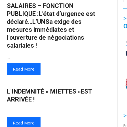
SALAIRES – FONCTION
PUBLIQUE :L’état d’urgence est
déclaré…L’UNSa exige des
O
mesures immédiates et
l’ouverture de négociations
salariales !
…
Read More
L’INDEMNITÉ « MIETTES »EST
ARRIVÉE !
…
Read More
Po