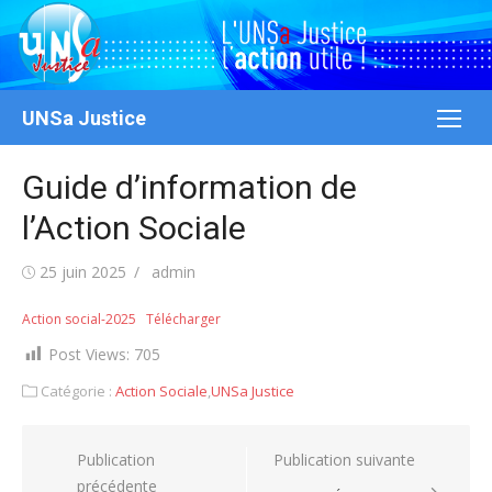
Aller
au
contenu
UNSa Justice
Guide d’information de
l’Action Sociale
Publié
Auteur/autrice
25 juin 2025
admin
le
Action social-2025
Télécharger
Post Views:
705
Catégorie :
Action Sociale
,
UNSa Justice
Navigation
Publication
Publication suivante
précédente