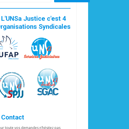
>
L'UNSa Justice c'est 4
rganisations Syndicales
>
Contact
ur toute vos demandes n’hésitez pas