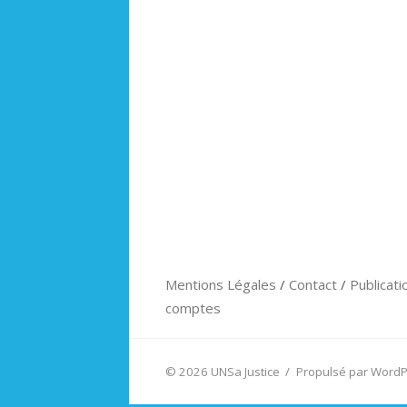
Mentions Légales
/
Contact
/
Publicati
comptes
© 2026 UNSa Justice
/
Propulsé par Word