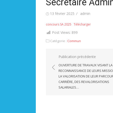
Secrétaire Admini
Publié
Auteur/autrice
13 février 2025
admin
le
concours SA 2025
Télécharger
Post Views:
899
Catégorie :
Commun
Navigation
Publication précédente
de
OUVERTURE DE TRAVAUX VISANT LA
l’article
RECONNAISSANCE DE LEURS MISSIO
LA VALORISATION DE LEUR PARCOU
CARRIÈRE, DES REVALORISATIONS
SALARIALES…