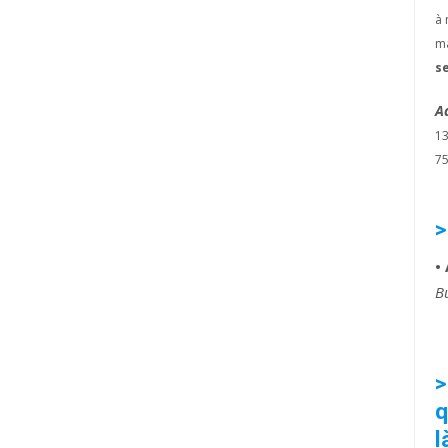
à 
ma
s
A
1
75
>
•
B
>
q
l