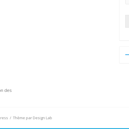
on des
Press
/
Thème par Design Lab