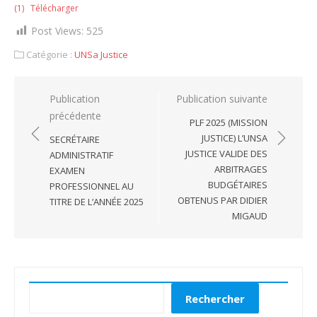
(1)
Télécharger
Post Views:
525
Catégorie :
UNSa Justice
Navigation
Publication
Publication suivante
précédente
de
PLF 2025 (MISSION
l’article
JUSTICE) L’UNSA
SECRÉTAIRE
JUSTICE VALIDE DES
ADMINISTRATIF
ARBITRAGES
EXAMEN
BUDGÉTAIRES
PROFESSIONNEL AU
OBTENUS PAR DIDIER
TITRE DE L’ANNÉE 2025
MIGAUD
Rechercher
Rechercher