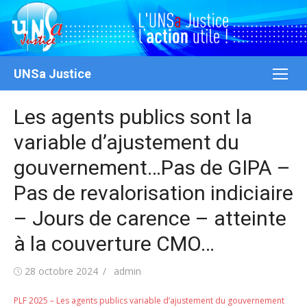
Aller
au
contenu
UNSa Justice
Les agents publics sont la
variable d’ajustement du
gouvernement…Pas de GIPA –
Pas de revalorisation indiciaire
– Jours de carence – atteinte
à la couverture CMO…
Publié
Auteur/autrice
28 octobre 2024
admin
le
PLF 2025 – Les agents publics variable d’ajustement du gouvernement