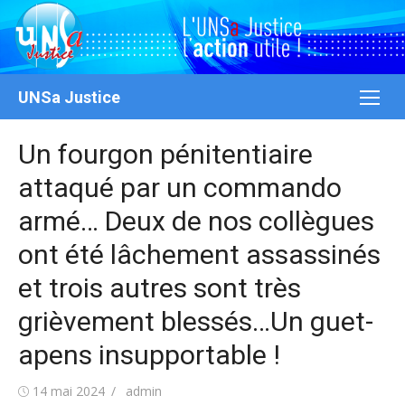
Aller
au
contenu
UNSa Justice
Un fourgon pénitentiaire
attaqué par un commando
armé… Deux de nos collègues
ont été lâchement assassinés
et trois autres sont très
grièvement blessés…Un guet-
apens insupportable !
Publié
Auteur/autrice
14 mai 2024
admin