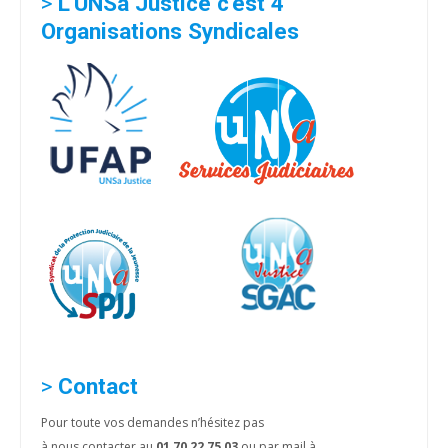
>
L'UNSa Justice c'est 4
Organisations Syndicales
>
Contact
Pour toute vos demandes n’hésitez pas
à nous contacter au
01 70 22 75 03
ou par mail à