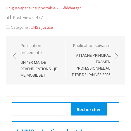
le
Un-guet-apens-insupportable-2
Télécharger
Post Views:
477
Catégorie :
UNSa Justice
Navigation
Publication
Publication suivante
précédente
de
ATTACHÉ PRINCIPAL
l’article
EXAMEN
UN 1ER MAI DE
PROFESSIONNEL AU
REVENDICATIONS…JE
TITRE DE L’ANNÉE 2025
ME MOBILISE !
Rechercher
Rechercher