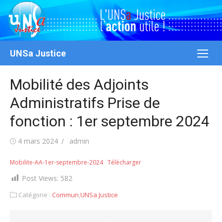
Aller
au
contenu
UNSa Justice
Mobilité des Adjoints
Administratifs Prise de
fonction : 1er septembre 2024
Publié
Auteur/autrice
4 mars 2024
admin
le
Mobilite-AA-1er-septembre-2024
Télécharger
Post Views:
582
Catégorie :
Commun
,
UNSa Justice