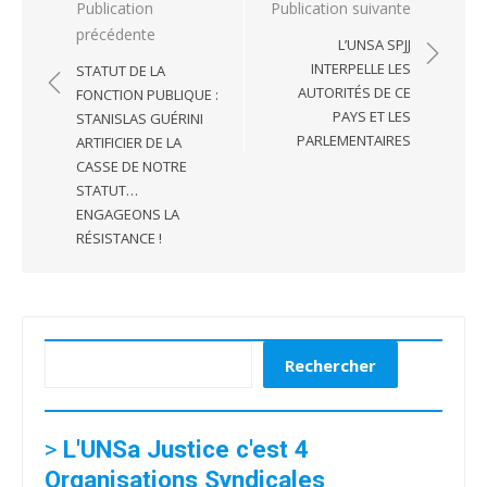
Navigation
Publication
Publication suivante
précédente
de
L’UNSA SPJJ
l’article
INTERPELLE LES
STATUT DE LA
AUTORITÉS DE CE
FONCTION PUBLIQUE :
PAYS ET LES
STANISLAS GUÉRINI
PARLEMENTAIRES
ARTIFICIER DE LA
CASSE DE NOTRE
STATUT…
ENGAGEONS LA
RÉSISTANCE !
Rechercher
Rechercher
>
L'UNSa Justice c'est 4
Organisations Syndicales