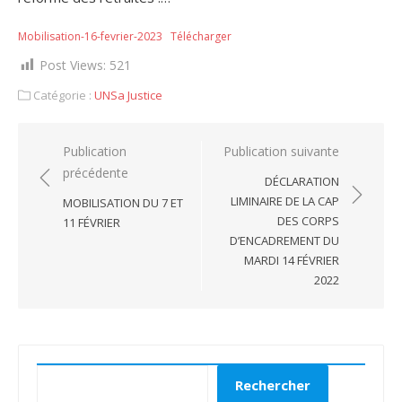
Mobilisation-16-fevrier-2023
Télécharger
Post Views:
521
Catégorie :
UNSa Justice
Navigation
Publication
Publication suivante
précédente
de
DÉCLARATION
l’article
LIMINAIRE DE LA CAP
MOBILISATION DU 7 ET
DES CORPS
11 FÉVRIER
D’ENCADREMENT DU
MARDI 14 FÉVRIER
2022
Rechercher
Rechercher