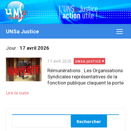
Aller
au
contenu
UNSa Justice
Jour :
17 avril 2026
Publié
17 avril 2026
UNSA JUSTICE
le
Rémunérations : Les Organisations
Syndicales représentatives de la
fonction publique claquent la porte
Lire la suite
Rechercher
Rechercher